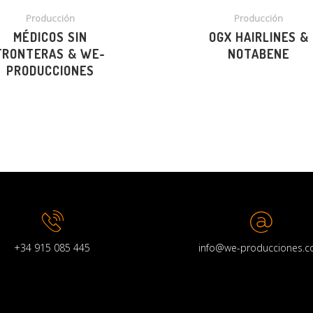
Producción
Producción
MÉDICOS SIN
OGX HAIRLINES &
FRONTERAS & WE-
NOTABENE
PRODUCCIONES
+34 915 085 445
info@we-producciones.